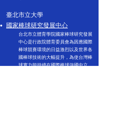
臺北市立大學
國家棒球研究發展中心
台北市立體育學院國家棒球研究發展
中心是行政院體育委員會為因應國際
棒球競賽環境的日益激烈以及世界各
國棒球技術的大幅提升，為使台灣棒
球實力能持續在國際棒球強國中立
足，對於我國棒球運動的永續發展、
選手技術的厚實、器材產業的創新等
等，極須有專責研究發展單位，以科
學的方法介入與強化，有效地提升我
國棒球競技實力，並使台灣棒球運動
研究水準立於國際尖端。因此，行政
院體育委員會與台北市立體育學院合
作成立國家棒球研究發展中心。