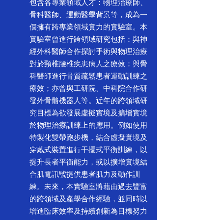
包含各專業領域人才：物理治療師、
骨科醫師、運動醫學背景等，成為一
個擁有跨專業領域實力的實驗室。本
實驗室曾進行跨領域研究包括：與神
經外科醫師合作探討手術與物理治療
對於頸椎腰椎疾患病人之療效；與骨
科醫師進行骨質疏鬆患者運動訓練之
療效；亦曾與工研院、中科院合作研
發外骨骼機器人等。近年的跨領域研
究目標為欲發展虛擬實境及擴增實境
於物理治療訓練上的應用。例如使用
特製化雙帶跑步機，結合虛擬實境及
穿戴式裝置進行干擾式平衡訓練，以
提升長者平衡能力，或以擴增實境結
合肌電訊號提供患者肌力及動作訓
練。未來，本實驗室將藉由過去豐富
的跨領域及產學
合作經驗，並同時以
增進臨床效率及持續創新為目標努力