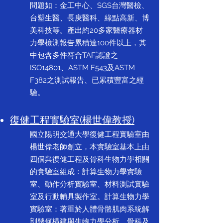
問題如：金工中心、SGS台灣醫檢、
台塑生醫、長庚醫科、綠點高新、博
美科技等。產出約20多家醫療器材
力學檢測報告累積達100件以上，其
中包含多件符合TAF認證之
ISO14801、ASTM F543及ASTM
F382之測試報告、已累積豐富之經
驗。
復健工程實驗室(楊世偉教授)
國立陽明交通大學復健工程實驗室由
楊世偉老師創立，本實驗室基本上由
四個與復健工程及骨科生物力學相關
的實驗室組成：計算生物力學實驗
室、動作分析實驗室、材料測試實驗
室及行動輔具製作室。計算生物力學
實驗室：著重於人體骨骼肌肉系統解
剖幾何構建與生物力學分析。骨科及